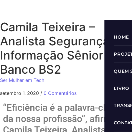
Camila Teixeira –
Analista Segurança da
HOME
Informação Sênior no
PROJE
Banco BS2
Prog
QUEM 
Ser Mulher em Tech
Prog
LIVRO
setembro 1, 2020
/
0 Comentários
Roda
“Eficiência é a palavra-chave
TRANS
Progr
da nossa profissão”, afirma
Podc
CONTA
Camila Teixeira, Analista