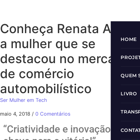
Conheça Renata Alves,
a mulher que se
HOME
destacou no mercado
PROJE
de comércio
Prog
QUEM 
automobilístico
Prog
LIVRO
Ser Mulher em Tech
Roda
TRANS
maio 4, 2018
/
0 Comentários
Progr
“Criatividade e inovação são a
Podc
CONTA