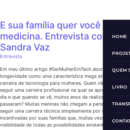
E sua família quer você faça…
medicina. Entrevista com
HOME
Sandra Vaz
PROJE
Entrevista
Prog
Em meu último artigo #SerMulherEmTech abordei
QUEM 
longevidade como uma característica mega atrativa da
Prog
carreira de tecnologia para mulheres. Quem não gosta de
LIVRO
seguir uma carreira profissional na qual se aprende todo o
Roda
dia e que quando se vê, muitos anos de realização se
passaram? Muitas meninas não chegam a pensar em
TRANS
Progr
seguir uma carreira técnica simplesmente por que não são
incentivadas por suas famílias que, muitas vezes, não têm
Podc
CONTA
visibilidade de todas as possibilidades existente para