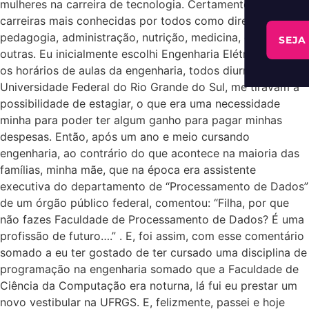
mulheres na carreira de tecnologia. Certamente há
carreiras mais conhecidas por todos como direito,
pedagogia, administração, nutrição, medicina, e muitas
SEJA
outras. Eu inicialmente escolhi Engenharia Elétrica. Porém
os horários de aulas da engenharia, todos diurnos na
Universidade Federal do Rio Grande do Sul, me tiravam a
possibilidade de estagiar, o que era uma necessidade
minha para poder ter algum ganho para pagar minhas
despesas. Então, após um ano e meio cursando
engenharia, ao contrário do que acontece na maioria das
famílias, minha mãe, que na época era assistente
executiva do departamento de “Processamento de Dados”
de um órgão público federal, comentou: “Filha, por que
não fazes Faculdade de Processamento de Dados? É uma
profissão de futuro….” . E, foi assim, com esse comentário
somado a eu ter gostado de ter cursado uma disciplina de
programação na engenharia somado que a Faculdade de
Ciência da Computação era noturna, lá fui eu prestar um
novo vestibular na UFRGS. E, felizmente, passei e hoje